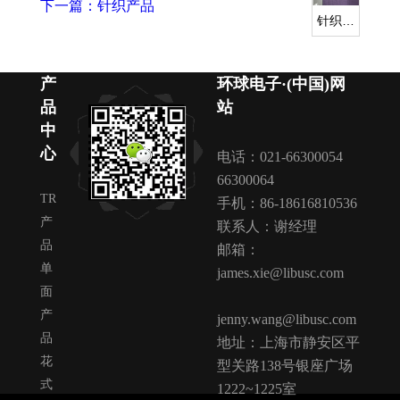
下一篇：针织产品
针织产
品
产
环球电子·(中国)网
品
站
中
心
电话：021-66300054
66300064
TR
手机：86-18616810536
产
联系人：谢经理
品
邮箱：
单
james.xie@libusc.com
面
产
jenny.wang@libusc.com
品
地址：上海市静安区平
花
型关路138号银座广场
式
1222~1225室