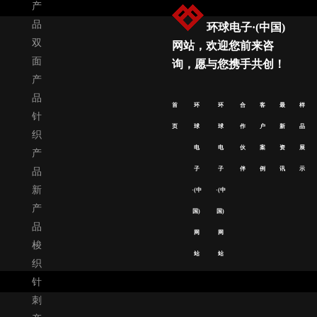
产
品
环球电子·(中国)
双
网站，欢迎您前来咨
面
询，愿与您携手共创！
产
品
首
环
环
合
客
最
样
针
页
球
球
作
户
新
品
织
电
电
伙
案
资
展
产
子
子
伴
例
讯
示
品
新
·(中
·(中
产
国)
国)
品
网
网
梭
站
站
织
针
刺