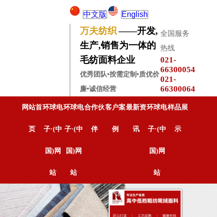
中文版
English
万夫纺织
——开发,
全国服务
生产,销售为一体的
热线
毛纺面料企业
021-
66300054
优秀团队•按需定制•质优价
021-
66300064
廉•诚信经营
网站首
环球电
环球电
合作伙
客户案
最新资
环球电
样品展
页
子·(中
子·(中
伴
例
讯
子·(中
示
国)网
国)网
国)网
站
站
站