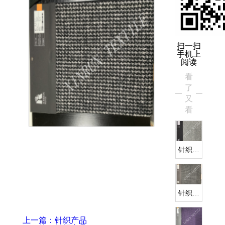
扫一扫
手机上
阅读
看
了
又
看
针织产
品
针织产
品
上一篇：针织产品