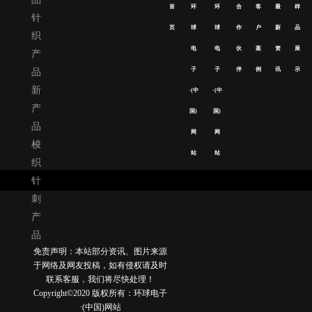
首
环
环
合
客
最
样
针
页
球
球
作
户
新
品
织
电
电
伙
案
资
展
产
子
子
伴
例
讯
示
品
新
·(中
·(中
产
国)
国)
品
网
网
梭
站
站
织
针
刺
产
品
免责声明：本站部分资讯、图片来源
于网络及网友投稿，如有侵权请及时
联系客服，我们将尽快处理！
Copyright©2020 版权所有：环球电子
·(中国)网站