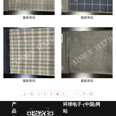
最新资讯
最新资讯
最新资讯
最新资讯
上一页
1
2
3
4
5
...
7
下一页
产
环球电子·(中国)网
品
站