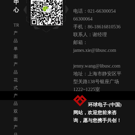
中
心
电话：021-66300054
66300064
TR
手机：86-18616810536
产
联系人：谢经理
品
邮箱：
单
james.xie@libusc.com
面
产
jenny.wang@libusc.com
品
地址：上海市静安区平
花
型关路138号银座广场
式
1222~1225室
产
品
环球电子·(中国)
双
网站，欢迎您前来咨
面
询，愿与您携手共创！
产
品