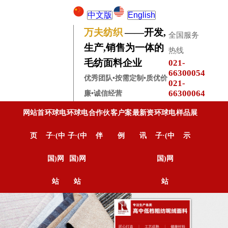
中文版
English
万夫纺织
——开发,
全国服务
生产,销售为一体的
热线
毛纺面料企业
021-
66300054
优秀团队•按需定制•质优价
021-
66300064
廉•诚信经营
网站首
环球电
环球电
合作伙
客户案
最新资
环球电
样品展
页
子·(中
子·(中
伴
例
讯
子·(中
示
国)网
国)网
国)网
站
站
站